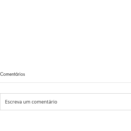
PENSANDO 
Comentários
Maio 31, 202
coloquei estrel
animais, peixes, plantas, o en
Escreva um comentário
das flores e o 
Eu...
Na busca do Crescimento
Espiritual pessoal - Dezembro