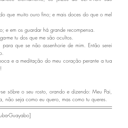
do que muito ouro fino; e mais doces do que o mel 
vo; e em os guardar há grande recompensa.
ga-me tu dos que me são ocultos.
para que se não assenhorie de mim. Então serei 
o.
boca e a meditação do meu coração perante a tua 
!
-se sôbre o seu rosto, orando e dizendo: Meu Pai, 
via, não seja como eu quero, mas como tu queres.
Cuba-Guayabo]