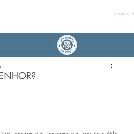
Recursos B
a
SENHOR?
Cristo, não tem sua vida como sua, mas deve dá-la 