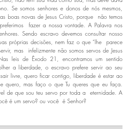
ono. Se somos senhores e donos de nós mesmos, 
 as boas novas de Jesus Cristo, porque  não temos 
referimos  fazer a nossa vontade. A Palavra nos 
senhores. Sendo escravo devemos consultar nosso 
as próprias decisões, nem faz o que “lhe  parece 
rvir, mas  infelizmente não somos servos de Jesus 
as leis de Êxodo 21, encontramos um sentido 
er a liberdade, o escravo prefere servir ao seu 
ir livre, quero ficar contigo, liberdade é estar ao 
ue quero, mas faço o que Tu queres que eu faça.  
vel de que sou teu servo por toda a  eternidade. A 
você é um servo? ou você  é Senhor?  