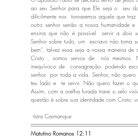
ao seu Senhor para que Ele seja o  seu d
dificilmente nos  tornaremos aquele que traz
outro senhor senão a nossa humanidade e p
ensina que não é possível  servir a dois 
Senhor sobre tudo, um  escravo não toma su
bem”, talvez essa seja a nossa maneira de se
Cristo , somos servos de  nós mesmos. N
inequívoco de  consagração: podendo escolh
senhor  por toda a vida. Senhor, não quero sa
teu lado e  te servir. Não quero fazer o q
Assim, com a orelha furada trarei o selo visí
questão é sobre sua identidade com Cristo: 
 -Istra Caimanque
Matutino Romanos 12:11 