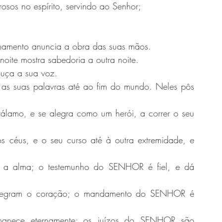
osos no espírito, servindo ao Senhor;
rmamento anuncia a obra das suas mãos.
oite mostra sabedoria a outra noite.
uça a sua voz.
e as suas palavras até ao fim do mundo. Neles pôs 
lamo, e se alegra como um herói, a correr o seu 
 céus, e o seu curso até à outra extremidade, e 
a a alma; o testemunho do SENHOR é fiel, e dá 
legram o coração; o mandamento do SENHOR é 
nece eternamente; os juízos do SENHOR são 