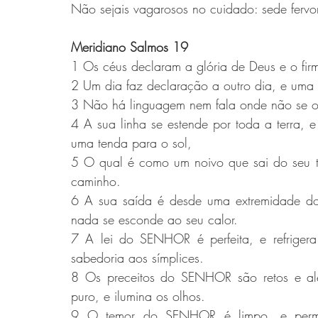
Não sejais vagarosos no cuidado: sede fervor
Meridiano Salmos 19 
1 Os céus declaram a glória de Deus e o fi
2 Um dia faz declaração a outro dia, e uma n
3 Não há linguagem nem fala onde não se o
4 A sua linha se estende por toda a terra, 
uma tenda para o sol,
5 O qual é como um noivo que sai do seu tá
caminho.
6 A sua saída é desde uma extremidade dos
nada se esconde ao seu calor.
7 A lei do SENHOR é perfeita, e refriger
sabedoria aos símplices.
8 Os preceitos do SENHOR são retos e a
puro, e ilumina os olhos.
9 O temor do SENHOR é limpo, e perma