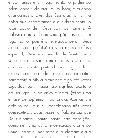
encontramos é um lugar santo, o jardim do 
Éden, onde tudo era  muito bom; e quando 
avançamos através das Escrituras, a  última 
coisa que encontramos é a cidade santa, o 
tabernáculo de  Deus com os homens. A 
Palavra abre e fecha suas páginas em  um 
lugar santo, pois é a revelação de um Deus 
santo. Esta  perfeição divina recebe ênfase 
especial, Deus é chamado de "santo" mais 
vezes do que são mencionados seus outros  
atributos, e esta parte de sua dignidade é 
apresentada mais do  que qualquer outra. 
Raramente a Bíblia menciona algo três vezes 
seguidas, pois  fazer isso significa exaltá-lo 
ao seu grau superlativo e atribuirlhe uma 
ênfase de suprema importância. Apenas um 
atributo de Deus é  mencionado três vezes 
consecutivas, duas vezes; a Palavra diz que 
Deus é santo,  santo, santo. Esta perfeição, 
como nenhuma outra, é celebrada diante do 
trono  celestial por seres que clamam dia e 
noite: Santo, Santo, Santo o Senhor Deus  