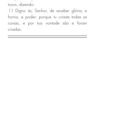
trono, dizendo:
11 
Digno és, Senhor, de receber glória, e 
honra, e poder; porque tu criaste todas as 
coisas, e por tua vontade são e foram 
criadas.
Guia de oração: 
[Cuba-Garrido] y [México-
Tapachula]
Ano Bíblico:
1Pedro 3
, 
4,
5,
2 Pedro1,
2 
Posts recentes
Ver tudo