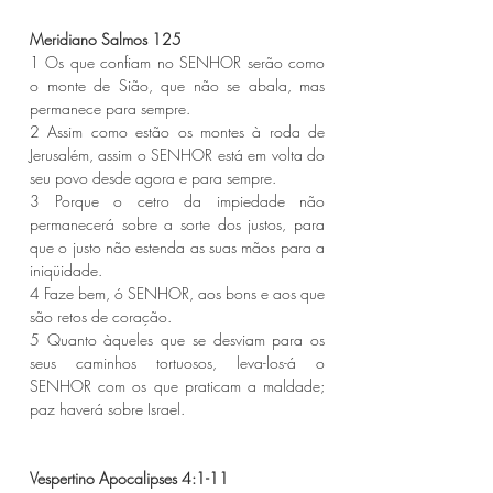
Meridiano Salmos 125 
1 Os que confiam no SENHOR serão como 
o monte de Sião, que não se abala, mas 
permanece para sempre.
2 Assim como estão os montes à roda de 
Jerusalém, assim o SENHOR está em volta do 
seu povo desde agora e para sempre.
3 Porque o cetro da impiedade não 
permanecerá sobre a sorte dos justos, para 
que o justo não estenda as suas mãos para a 
iniqüidade.
4 Faze bem, ó SENHOR, aos bons e aos que 
são retos de coração.
5 Quanto àqueles que se desviam para os 
seus caminhos tortuosos, leva-los-á o 
SENHOR com os que praticam a maldade; 
paz haverá sobre Israel.
Vespertino Apocalipses 4:1-11 