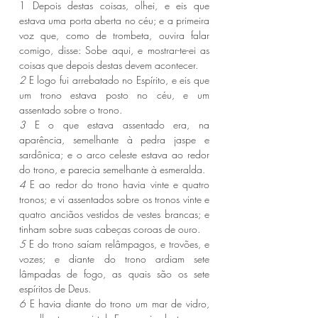
1 Depois destas coisas, olhei, e eis que 
estava uma porta aberta no céu; e a primeira 
voz que, como de trombeta, ouvira falar 
comigo, disse: Sobe aqui, e mostrar-te-ei as 
coisas que depois destas devem acontecer.
2 
E logo fui arrebatado no Espírito, e eis que 
um trono estava posto no céu, e um 
assentado sobre o trono.
3 
E o que estava assentado era, na 
aparência, semelhante à pedra jaspe e 
sardônica; e o arco celeste estava ao redor 
do trono, e parecia semelhante à esmeralda.
4 
E ao redor do trono havia vinte e quatro 
tronos; e vi assentados sobre os tronos vinte e 
quatro anciãos vestidos de vestes brancas; e 
tinham sobre suas cabeças coroas de ouro.
5 
E do trono saíam relâmpagos, e trovões, e 
vozes; e diante do trono ardiam sete 
lâmpadas de fogo, as quais são os sete 
espíritos de Deus.
6 
E havia diante do trono um mar de vidro, 