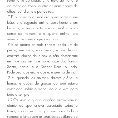
semelhante ao cristal. E no meio do trono, e 
ao redor do trono, quatro animais cheios de 
olhos, por diante e por detrás.
7 
E o primeiro animal era semelhante a um 
leão, e o segundo animal semelhante a um 
bezerro, e tinha o terceiro animal o rosto 
como de homem, e o quarto animal era 
semelhante a uma águia voando.
8 
E os quatro animais tinham, cada um de 
per si, seis asas, e ao redor, e por dentro, 
estavam cheios de olhos; e não descansam 
nem de dia nem de noite, dizendo: Santo, 
Santo, Santo, é o Senhor Deus, o Todo-
Poderoso, que era, e que é, e que há de vir.
9 
E, quando os animais davam glória, e 
honra, e ações de graças ao que estava 
assentado sobre o trono, ao que vive para 
todo o sempre,
10 
Os vinte e quatro anciãos prostravam-se 
diante do que estava assentado sobre o 
trono, e adoravam o que vive para todo o 
sempre; e lançavam as suas coroas diante do 