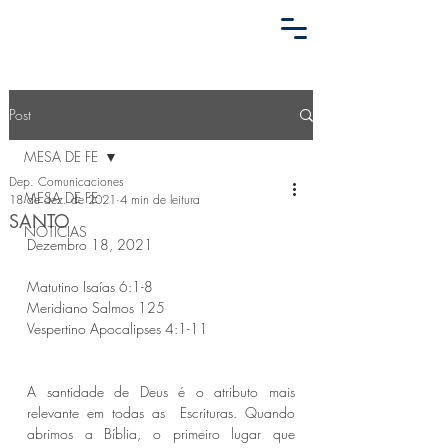
Post
MESA DE FE
Dep. Comunicaciones
MESA DE FE
18 de dez. de 2021
4 min de leitura
SANTO
NOTICIAS
Dezembro 18, 2021 
Matutino Isaías 6:1-8 
Meridiano Salmos 125 
Vespertino Apocalipses 4:1-11 
A santidade de Deus é o atributo mais 
relevante em todas as  Escrituras. Quando 
abrimos a Bíblia, o primeiro lugar que  