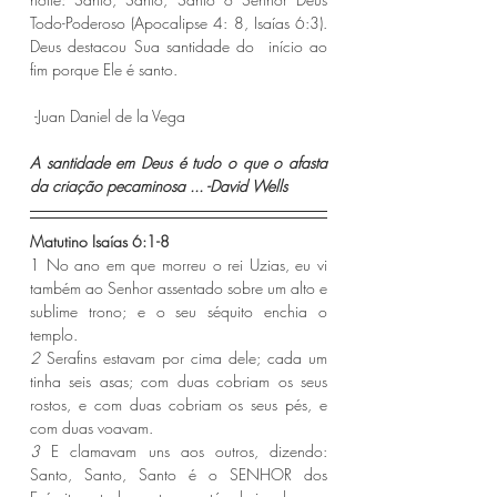
Todo-Poderoso (Apocalipse 4: 8, Isaías 6:3). 
Deus destacou Sua santidade do  início ao 
fim porque Ele é santo. 
 -Juan Daniel de la Vega 
A santidade em Deus é tudo o que o afasta 
da criação pecaminosa ... -David Wells
Matutino Isaías 6:1-8 
1 No ano em que morreu o rei Uzias, eu vi 
também ao Senhor assentado sobre um alto e 
sublime trono; e o seu séquito enchia o 
templo.
2 
Serafins estavam por cima dele; cada um 
tinha seis asas; com duas cobriam os seus 
rostos, e com duas cobriam os seus pés, e 
com duas voavam.
3 
E clamavam uns aos outros, dizendo: 
Santo, Santo, Santo é o SENHOR dos 