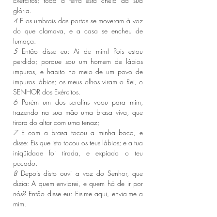
Exércitos; toda a terra está cheia da sua 
glória.
4 
E os umbrais das portas se moveram à voz 
do que clamava, e a casa se encheu de 
fumaça.
5 
Então disse eu: Ai de mim! Pois estou 
perdido; porque sou um homem de lábios 
impuros, e habito no meio de um povo de 
impuros lábios; os meus olhos viram o Rei, o 
SENHOR dos Exércitos.
6 
Porém um dos serafins voou para mim, 
trazendo na sua mão uma brasa viva, que 
tirara do altar com uma tenaz;
7 
E com a brasa tocou a minha boca, e 
disse: Eis que isto tocou os teus lábios; e a tua 
iniqüidade foi tirada, e expiado o teu 
pecado.
8 
Depois disto ouvi a voz do Senhor, que 
dizia: A quem enviarei, e quem há de ir por 
nós? Então disse eu: Eis-me aqui, envia-me a 
mim.