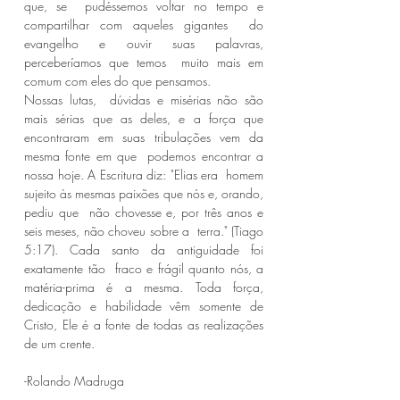
que, se  pudéssemos voltar no tempo e 
compartilhar com aqueles gigantes  do 
evangelho e ouvir suas palavras, 
perceberíamos que temos  muito mais em 
comum com eles do que pensamos. 
Nossas lutas,  dúvidas e misérias não são 
mais sérias que as deles, e a força que  
encontraram em suas tribulações vem da 
mesma fonte em que  podemos encontrar a 
nossa hoje. A Escritura diz: "Elias era  homem 
sujeito às mesmas paixões que nós e, orando, 
pediu que  não chovesse e, por três anos e 
seis meses, não choveu sobre a  terra." (Tiago 
5:17). Cada santo da antiguidade foi 
exatamente tão  fraco e frágil quanto nós, a 
matéria-prima é a mesma. Toda força,  
dedicação e habilidade vêm somente de 
Cristo, Ele é a fonte de todas as realizações  
de um crente. 
-Rolando Madruga 