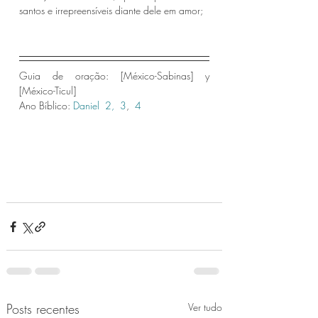
santos e irrepreensíveis diante dele em amor;
Guia de oração: [México-Sabinas] y 
[México-Ticul]
Ano Bíblico: 
Daniel  2,
 3
, 
 4 
Posts recentes
Ver tudo