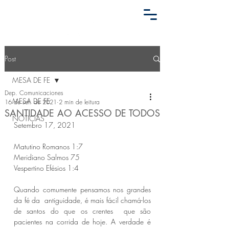
Post
MESA DE FE
Dep. Comunicaciones
MESA DE FE
16 de set. de 2021
2 min de leitura
SANTIDADE AO ACESSO DE TODOS
NOTICIAS
Setembro 17, 2021
Matutino Romanos 1:7 
Meridiano Salmos 75 
Vespertino Efésios 1:4 
Quando comumente pensamos nos grandes 
da fé da  antiguidade, é mais fácil chamá-los 
de santos do que os crentes  que são 
pacientes na corrida de hoje. A verdade é 