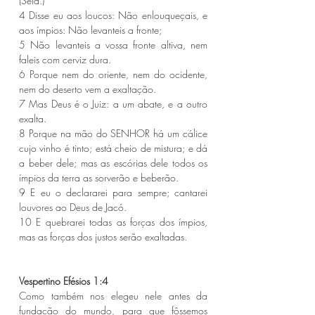
(Selá.)
4 Disse eu aos loucos: Não enlouqueçais, e 
aos ímpios: Não levanteis a fronte;
5 Não levanteis a vossa fronte altiva, nem 
faleis com cerviz dura.
6 Porque nem do oriente, nem do ocidente, 
nem do deserto vem a exaltação.
7 Mas Deus é o Juiz: a um abate, e a outro 
exalta.
8 Porque na mão do SENHOR há um cálice 
cujo vinho é tinto; está cheio de mistura; e dá 
a beber dele; mas as escórias dele todos os 
ímpios da terra as sorverão e beberão.
9 E eu o declararei para sempre; cantarei 
louvores ao Deus de Jacó.
10 E quebrarei todas as forças dos ímpios, 
mas as forças dos justos serão exaltadas.
Vespertino Efésios 1:4
Como também nos elegeu nele antes da 
fundação do mundo, para que fôssemos 