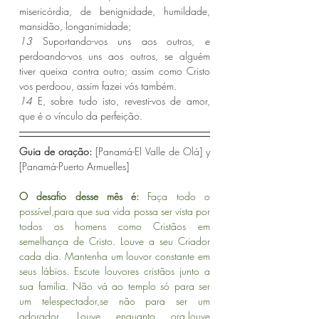
misericórdia, de benignidade, humildade, 
mansidão, longanimidade;
13 
Suportando-vos uns aos outros, e 
perdoando-vos uns aos outros, se alguém 
tiver queixa contra outro; assim como Cristo 
vos perdoou, assim fazei vós também.
14 
E, sobre tudo isto, revesti-vos de amor, 
que é o vínculo da perfeição.
Guia de oração: 
[Panamá-El Valle de Olá] y 
[Panamá-Puerto Armuelles]
O desafio desse mês é:
 Faça todo o 
possível,para que sua vida possa ser vista por 
todos os homens como Cristãos em 
semelhança de Cristo. Louve a seu Criador 
cada dia. Mantenha um louvor constante em 
seus lábios. Escute louvores cristãos junto a 
sua família. Não vá ao templo só para ser 
um telespectador,se não para ser um 
adorador. Louve enquanto ora,louve 