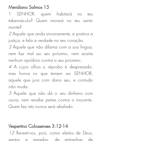
Meridiano Salmos 15 
1 SENHOR, quem habitará no teu 
tabernáculo? Quem morará no teu santo 
monte?
2 
Aquele que anda sinceramente, e pratica a 
justiça, e fala a verdade no seu coração.
3 
Aquele que não difama com a sua língua, 
nem faz mal ao seu próximo, nem aceita 
nenhum opróbrio contra o seu próximo;
4 
A cujos olhos o réprobo é desprezado; 
mas honra os que temem ao SENHOR; 
aquele que jura com dano seu, e contudo 
não muda.
5 
Aquele que não dá o seu dinheiro com 
usura, nem recebe peitas contra o inocente. 
Quem faz isto nunca será abalado.
Vespertino Colossenses 3:12-14 
12 
Revesti-vos, pois, como eleitos de Deus, 
santos e amados, de entranhas de 