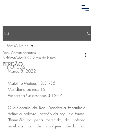
Post
MESA DE FE
Dep. Comunicaciones
MESA DE FE
8 de mar. de 2022
2 min de leitura
PERDÃO
NOTICIAS
Março 8, 2022
Matutino Mateus 18:31-35 
Meridiano Salmos 15 
Vespertino Colossenses 3:12-14 
O dicionário da Real Academia Espanhola 
define a palavra  perdão da seguinte forma: 
"Remissão da pena merecida, da  ofensa 
recebida ou de qualquer dívida ou 