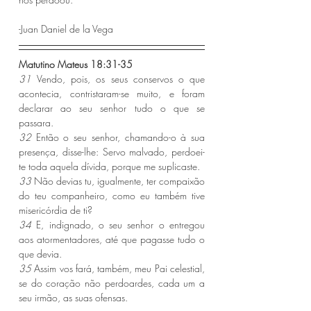
-Juan Daniel de la Vega
Matutino Mateus 18:31-35 
31 
Vendo, pois, os seus conservos o que 
acontecia, contristaram-se muito, e foram 
declarar ao seu senhor tudo o que se 
passara.
32 
Então o seu senhor, chamando-o à sua 
presença, disse-lhe: Servo malvado, perdoei-
te toda aquela dívida, porque me suplicaste.
33 
Não devias tu, igualmente, ter compaixão 
do teu companheiro, como eu também tive 
misericórdia de ti?
34 
E, indignado, o seu senhor o entregou 
aos atormentadores, até que pagasse tudo o 
que devia.
35 
Assim vos fará, também, meu Pai celestial, 
se do coração não perdoardes, cada um a 
seu irmão, as suas ofensas.