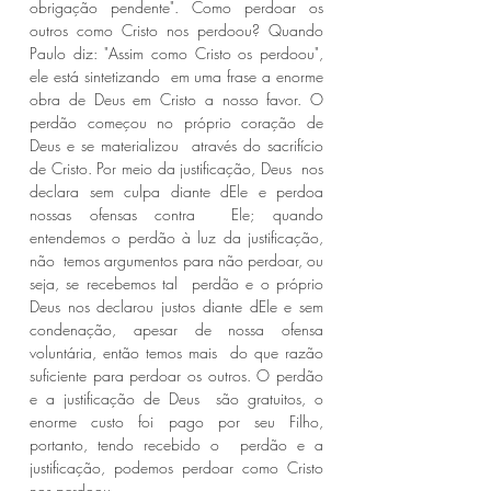
obrigação pendente". Como perdoar os 
outros como Cristo nos perdoou? Quando  
Paulo diz: "Assim como Cristo os perdoou", 
ele está sintetizando  em uma frase a enorme 
obra de Deus em Cristo a nosso favor. O  
perdão começou no próprio coração de 
Deus e se materializou  através do sacrifício 
de Cristo. Por meio da justificação, Deus  nos 
declara sem culpa diante dEle e perdoa 
nossas ofensas contra  Ele; quando 
entendemos o perdão à luz da justificação, 
não  temos argumentos para não perdoar, ou 
seja, se recebemos tal  perdão e o próprio 
Deus nos declarou justos diante dEle e sem  
condenação, apesar de nossa ofensa 
voluntária, então temos mais  do que razão 
suficiente para perdoar os outros. O perdão 
e a justificação de Deus  são gratuitos, o 
enorme custo foi pago por seu Filho, 
portanto, tendo recebido o  perdão e a 
justificação, podemos perdoar como Cristo 
nos perdoou. 