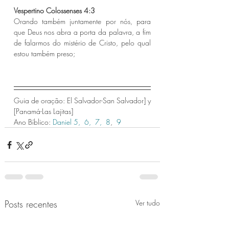
Vespertino Colossenses 4:3 
Orando também juntamente por nós, para 
que Deus nos abra a porta da palavra, a fim 
de falarmos do mistério de Cristo, pelo qual 
estou também preso;
Guia de oração: El Salvador-San Salvador] y 
[Panamá-Las Lajitas]
Ano Bíblico: 
Daniel 5,
 6,
 7,
 8
, 
 9 
Posts recentes
Ver tudo