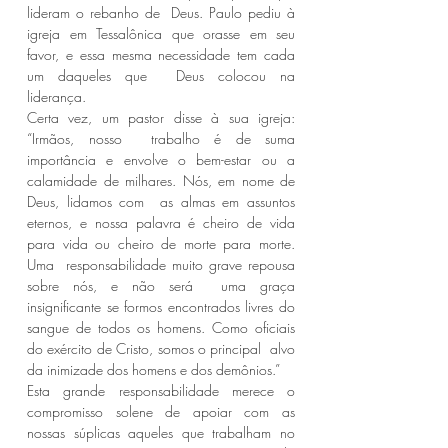
lideram o rebanho de  Deus. Paulo pediu à 
igreja em Tessalônica que orasse em seu  
favor, e essa mesma necessidade tem cada 
um daqueles que  Deus colocou na 
liderança. 
Certa vez, um pastor disse à sua igreja: 
“Irmãos, nosso  trabalho é de suma 
importância e envolve o bem-estar ou a  
calamidade de milhares. Nós, em nome de 
Deus, lidamos com  as almas em assuntos 
eternos, e nossa palavra é cheiro de vida  
para vida ou cheiro de morte para morte. 
Uma  responsabilidade muito grave repousa 
sobre nós, e não será  uma graça 
insignificante se formos encontrados livres do  
sangue de todos os homens. Como oficiais 
do exército de Cristo, somos o principal  alvo 
da inimizade dos homens e dos demônios.” 
Esta grande responsabilidade merece o 
compromisso solene de apoiar com as  
nossas súplicas aqueles que trabalham no 