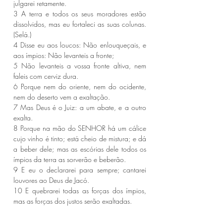
julgarei retamente.
3 A terra e todos os seus moradores estão 
dissolvidos, mas eu fortaleci as suas colunas. 
(Selá.)
4 Disse eu aos loucos: Não enlouqueçais, e 
aos ímpios: Não levanteis a fronte;
5 Não levanteis a vossa fronte altiva, nem 
faleis com cerviz dura.
6 Porque nem do oriente, nem do ocidente, 
nem do deserto vem a exaltação.
7 Mas Deus é o Juiz: a um abate, e a outro 
exalta.
8 Porque na mão do SENHOR há um cálice 
cujo vinho é tinto; está cheio de mistura; e dá 
a beber dele; mas as escórias dele todos os 
ímpios da terra as sorverão e beberão.
9 E eu o declararei para sempre; cantarei 
louvores ao Deus de Jacó.
10 E quebrarei todas as forças dos ímpios, 
mas as forças dos justos serão exaltadas.