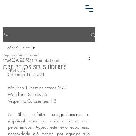
Post
MESA DE FE
Dep. Comunicaciones
MESA DE FE
17 de set. de 2021
2 min de leitura
ORE PELOS SEUS LÍDERES
NOTICIAS
Setembro 18, 2021
Matutino 1 Tessalonicenses 5:25 
Meridiano Salmos 75 
Vespertino Colossenses 4:3 
A Bíblia enfatiza categoricamente a 
responsabilidade de  cada crente de orar 
pelos irmãos. Agora, este texto ecoa essa  
necessidade até mesmo por aqueles que 