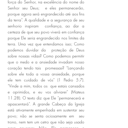
força do Senhor, na excelência do nome do 
Senhor seu Deus;  e eles permanecerão, 
porque agora será engrandecido até aos fins  
da terra”. A qualidade e a segurança de seu 
senhorio inspiram  confiança, ao dar a 
certeza de que seu povo viverá em confiança  
porque Ele seria engrandecido nos limites da 
terra. Uma vez que entendamos isso; Como 
podemos duvidar da  proteção de Deus 
sobre nossas vidas? Como podemos permitir  
que o medo e a ansiedade invadam nosso 
coração tendo tais  promessas? “Lançando 
sobre ele toda a vossa ansiedade, porque  
ele tem cuidado de vós” (1 Pedro 5:7). 
“Vinde a mim, todos os  que estais cansados 
e oprimidos, e eu vos aliviarei” (Mateus  
11.28). O texto diz que Ele “permanecerá e 
apascentará”. A grande Cabeça da Igreja  
está ativamente empenhada em sustentar seu 
povo; não se senta ociosamente em  seu 
trono, nem tem um cetro que não seja usado 
para governar. Não, Ele permanece e 