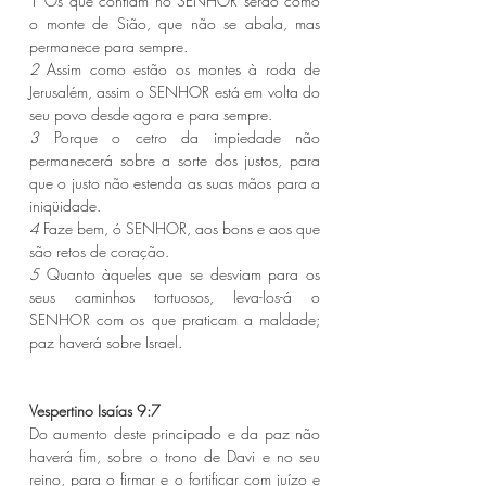
1 Os que confiam no SENHOR serão como 
o monte de Sião, que não se abala, mas 
permanece para sempre.
2 
Assim como estão os montes à roda de 
Jerusalém, assim o SENHOR está em volta do 
seu povo desde agora e para sempre.
3 
Porque o cetro da impiedade não 
permanecerá sobre a sorte dos justos, para 
que o justo não estenda as suas mãos para a 
iniqüidade.
4 
Faze bem, ó SENHOR, aos bons e aos que 
são retos de coração.
5 
Quanto àqueles que se desviam para os 
seus caminhos tortuosos, leva-los-á o 
SENHOR com os que praticam a maldade; 
paz haverá sobre Israel.
Vespertino Isaías 9:7 
Do aumento deste principado e da paz não 
haverá fim, sobre o trono de Davi e no seu 
reino, para o firmar e o fortificar com juízo e 