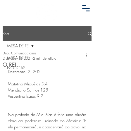
Post
MESA DE FE
Dep. Comunicaciones
MESA DE FE
2 de dez. de 2021
2 min de leitura
O REI
NOTICIAS
Dezembro  2, 2021 
Matutino Miquéias 5:4 
Meridiano Salmos 125 
Vespertino Isaías 9:7 
Na profecia de Miquéias é feita uma alusão 
clara ao poderoso  reinado do Messias: “E 
ele permanecerá, e apascentará ao povo  na 