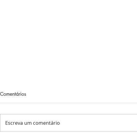
PENSANDO 
Comentários
Maio 31, 202
coloquei estrel
animais, peixes, plantas, o en
Escreva um comentário
das flores e o 
Eu...