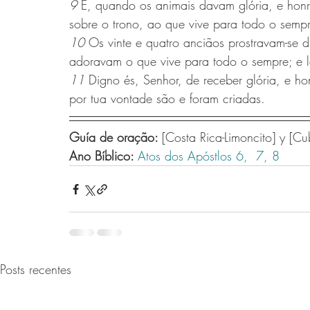
9 
E, quando os animais davam glória, e hon
sobre o trono, ao que vive para todo o semp
10 
Os vinte e quatro anciãos prostravam-se d
adoravam o que vive para todo o sempre; e l
11 
Digno és, Senhor, de receber glória, e hon
por tua vontade são e foram criadas.
Guía de oração: 
[Costa Rica-Limoncito] y [Cu
Ano Bíblico: 
Atos dos Apóstlos 6,
 7,
 8
Posts recentes