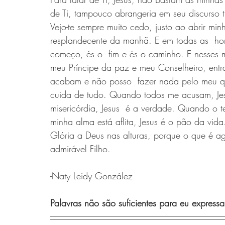
de Ti, tampouco abrangeria em seu discurso t
Vejo-te sempre muito cedo, justo ao abrir minh
resplandecente da manhã. E em todas as  ho
começo, és o  fim e és o caminho. E nesses m
meu Príncipe da paz e meu Conselheiro, entr
acabam e não posso  fazer nada pelo meu que
cuida de tudo. Quando todos me acusam, J
misericórdia, Jesus  é a verdade. Quando o 
minha alma está aflita, Jesus é o pão da vid
Glória a Deus nas alturas, porque o que é agr
admirável Filho. 
-Naty Leidy González 
Palavras não são suficientes para eu expressar