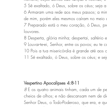
5 Sê exaltado, ó Deus, sobre os céus; seja a 
6 Armaram uma rede aos meus passos; a min
de mim, porém eles mesmos caíram no meio de
7 Preparado está o meu coração, ó Deus, pre
louvores.
8 Desperta, glória minha; despertai, saltéri
9 Louvar-te-ei, Senhor, entre os povos; eu te 
10 Pois a tua misericórdia é grande até aos 
11 Sê exaltado, ó Deus, sobre os céus; e seja
Vespertino Apocalipses 4:8-11
8 
E os quatro animais tinham, cada um de per 
cheios de olhos; e não descansam nem de dia
Senhor Deus, o Todo-Poderoso, que era, e que