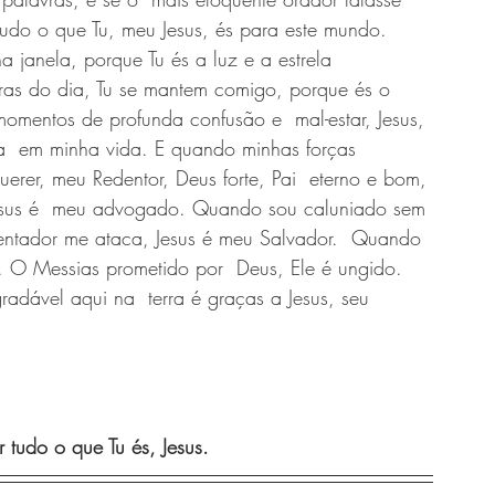
udo o que Tu, meu Jesus, és para este mundo.  
a janela, porque Tu és a luz e a estrela 
ras do dia, Tu se mantem comigo, porque és o 
omentos de profunda confusão e  mal-estar, Jesus, 
a  em minha vida. E quando minhas forças 
rer, meu Redentor, Deus forte, Pai  eterno e bom, 
esus é  meu advogado. Quando sou caluniado sem 
tentador me ataca, Jesus é meu Salvador.  Quando 
a. O Messias prometido por  Deus, Ele é ungido. 
adável aqui na  terra é graças a Jesus, seu 
 tudo o que Tu és, Jesus. 