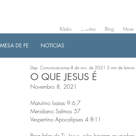
Rádio
Eventos
Blog
More
MESA DE FE
NOTICIAS
Dep. Comunicaciones
8 de nov. de 2021
3 min de leitura
O QUE JESUS É
Novembro 8, 2021
Matutino Isaias 9:6,7  
Meridiano Salmos 57 
Vespertino Apocalipses 4:8-11
Para falar de Ti, Jesus, não bastam as minhas