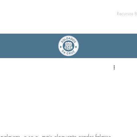
Recursos B
 palavras, e se o  mais eloquente orador falasse 