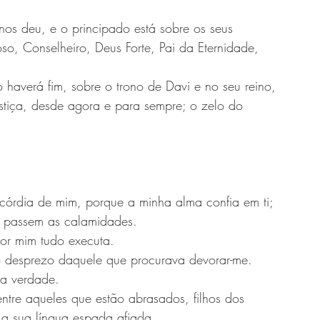
nos deu, e o principado está sobre os seus 
o, Conselheiro, Deus Forte, Pai da Eternidade, 
haverá fim, sobre o trono de Davi e no seu reino, 
justiça, desde agora e para sempre; o zelo do 
icórdia de mim, porque a minha alma confia em ti; 
e passem as calamidades.
or mim tudo executa.
o desprezo daquele que procurava devorar-me. 
ua verdade.
ntre aqueles que estão abrasados, filhos dos 
 a sua língua espada afiada.