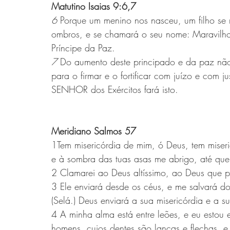
Matutino Isaias 9:6,7  
6 
Porque um menino nos nasceu, um filho se 
ombros, e se chamará o seu nome: Maravilhos
Príncipe da Paz.
7 
Do aumento deste principado e da paz não 
para o firmar e o fortificar com juízo e com 
SENHOR dos Exércitos fará isto.
Meridiano Salmos 57 
1Tem misericórdia de mim, ó Deus, tem miser
e à sombra das tuas asas me abrigo, até qu
2 Clamarei ao Deus altíssimo, ao Deus que p
3 Ele enviará desde os céus, e me salvará d
(Selá.) Deus enviará a sua misericórdia e a s
4 A minha alma está entre leões, e eu estou e
homens, cujos dentes são lanças e flechas, e