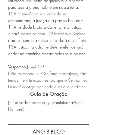
salvação 
está
 perto daqueles que o temem, 
para que a glória habite em nossa terra. 
10
A misericórdia e a verdade se 
encontraram; a justiça e a paz se beijaram. 
11
A verdade brotará da terra, e a justiça 
olhará desde os céus. 
12
Também o Senhor 
dará o bem, e a nossa terra dará o seu fruto. 
13
A justiça irá adiante dele, e ele nos fará 
andar no caminho aberto pelos seus passos.
Vespertino 
Josué 1:9
Não to mandei eu? Sê forte e corajoso; não 
temas, nem te espantes, porque o Senhor, teu 
Deus, é contigo por onde quer que andares.
Guia de Oração
[El Salvador-Santana] y [Dominicana-Buen 
Hombre]
AÑO BIBLICO