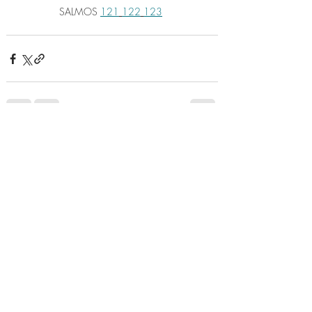
SALMOS 
121
122
123
Posts recentes
Ver tudo