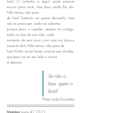
lutar! O caminho a seguir pode parecer 
escuro para você, mas Jesus ainda lhe diz: 
Não temas, não pare
de lutar! Satanás vai querer derrotá-lo, mas 
não se preocupe, nada vai adiantar,
porque Jesus, o capitão, sempre irá contigo, 
todos os dias de sua vida, cada
momento de seus anos, com uma voz doce e 
suave te dirá: Não temas, não pare de
lutar! Então vá em frente, avance sem duvidar, 
que Jesus vai ao seu lado e nunca
te deixará.
Se não o 
fizer, quem o 
fará?
--Naty Leidy González
Matutino 
Isaías 41:10-15