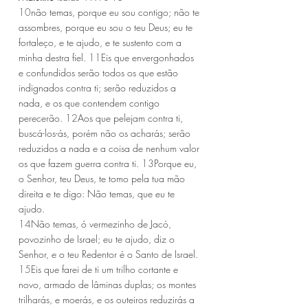
10
não temas, porque eu sou contigo; não te 
assombres, porque eu sou o teu Deus; eu te 
fortaleço, e te ajudo, e te sustento com a 
minha destra fiel. 
11
Eis que envergonhados 
e confundidos serão todos os que estão 
indignados contra ti; serão reduzidos a 
nada, e os que contendem contigo 
perecerão. 
12
Aos que pelejam contra ti, 
buscá-los-ás, porém não os acharás; serão 
reduzidos a nada e a coisa de nenhum valor 
os que fazem guerra contra ti. 
13
Porque eu, 
o Senhor, teu Deus, te tomo pela tua mão 
direita e te digo: Não temas, que eu te 
ajudo.
14
Não temas, ó vermezinho de Jacó, 
povozinho de Israel; eu te ajudo, diz o 
Senhor, e o teu Redentor é o Santo de Israel. 
15
Eis que farei de ti um trilho cortante e 
novo, armado de lâminas duplas; os montes 
trilharás, e moerás, e os outeiros reduzirás a 