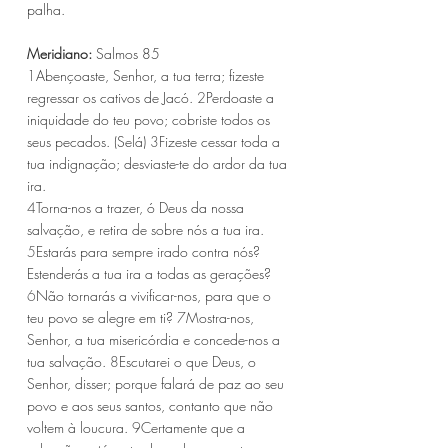
palha.
Meridiano:
 Salmos 85
1
Abençoaste, Senhor, a tua terra; fizeste 
regressar os cativos de Jacó. 
2
Perdoaste a 
iniquidade do teu povo; cobriste todos os 
seus pecados. (Selá) 
3
Fizeste cessar toda a 
tua indignação; desviaste-te do ardor da tua 
ira.
4
Torna-nos a trazer, ó Deus da nossa 
salvação, e retira de sobre nós a tua ira. 
5
Estarás para sempre irado contra nós? 
Estenderás a tua ira a todas as gerações? 
6
Não tornarás a vivificar-nos, para que o 
teu povo se alegre em ti? 
7
Mostra-nos, 
Senhor, a tua misericórdia e concede-nos a 
tua salvação. 
8
Escutarei o que Deus, o 
Senhor, disser; porque falará de paz ao seu 
povo e aos seus santos, contanto que não 
voltem à loucura. 
9
Certamente que a 