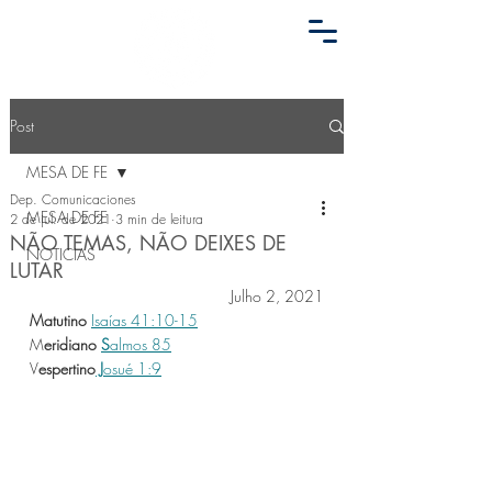
Post
MESA DE FE
Dep. Comunicaciones
MESA DE FE
2 de jul. de 2021
3 min de leitura
NÃO TEMAS, NÃO DEIXES DE
NOTICIAS
LUTAR
Julho 2, 2021
Matutino 
Isaías 41:10-15
M
eridiano 
S
almos 85
V
espertino
 J
osué 1:9