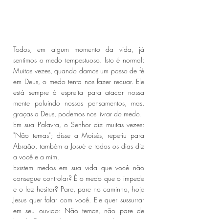
Todos, em algum momento da vida, já 
sentimos o medo tempestuoso. Isto é normal; 
Muitas vezes, quando damos um passo de fé 
em Deus, o medo tenta nos fazer recuar. Ele 
está sempre à espreita para atacar nossa 
mente poluindo nossos pensamentos, mas, 
graças a Deus, podemos nos livrar do medo. 
Em sua Palavra, o Senhor diz muitas vezes: 
"Não temas"; disse a Moisés, repetiu para 
Abraão, também a Josué e todos os dias diz 
a você e a mim.
Existem medos em sua vida que você não 
consegue controlar? É o medo que o impede 
e o faz hesitar? Pare, pare no caminho, hoje 
Jesus quer falar com você. Ele quer sussurrar 
em seu ouvido: Não temas, não pare de 