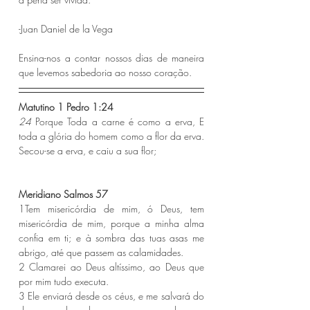
-Juan Daniel de la Vega 
Ensina-nos a contar nossos dias de maneira 
que levemos sabedoria ao nosso coração. 
Matutino 1 Pedro 1:24 
24 
Porque Toda a carne é como a erva, E 
toda a glória do homem como a flor da erva. 
Secou-se a erva, e caiu a sua flor;
Meridiano Salmos 57 
1Tem misericórdia de mim, ó Deus, tem 
misericórdia de mim, porque a minha alma 
confia em ti; e à sombra das tuas asas me 
abrigo, até que passem as calamidades.
2 Clamarei ao Deus altíssimo, ao Deus que 
por mim tudo executa.
3 Ele enviará desde os céus, e me salvará do 