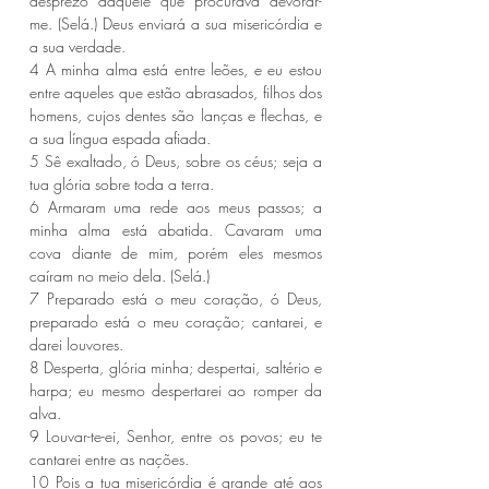
desprezo daquele que procurava devorar-
me. (Selá.) Deus enviará a sua misericórdia e 
a sua verdade.
4 A minha alma está entre leões, e eu estou 
entre aqueles que estão abrasados, filhos dos 
homens, cujos dentes são lanças e flechas, e 
a sua língua espada afiada.
5 Sê exaltado, ó Deus, sobre os céus; seja a 
tua glória sobre toda a terra.
6 Armaram uma rede aos meus passos; a 
minha alma está abatida. Cavaram uma 
cova diante de mim, porém eles mesmos 
caíram no meio dela. (Selá.)
7 Preparado está o meu coração, ó Deus, 
preparado está o meu coração; cantarei, e 
darei louvores.
8 Desperta, glória minha; despertai, saltério e 
harpa; eu mesmo despertarei ao romper da 
alva.
9 Louvar-te-ei, Senhor, entre os povos; eu te 
cantarei entre as nações.
10 Pois a tua misericórdia é grande até aos 