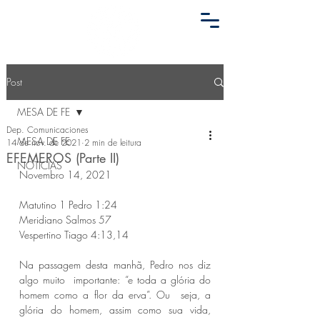
Post
MESA DE FE
Dep. Comunicaciones
MESA DE FE
14 de nov. de 2021
2 min de leitura
EFEMEROS (Parte II)
NOTICIAS
Novembro 14, 2021
Matutino 1 Pedro 1:24 
Meridiano Salmos 57 
Vespertino Tiago 4:13,14 
Na passagem desta manhã, Pedro nos diz 
algo muito  importante: “e toda a glória do 
homem como a flor da erva”. Ou  seja, a 
glória do homem, assim como sua vida, 