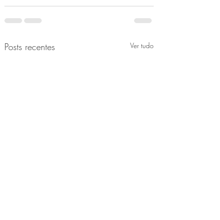
Posts recentes
Ver tudo
PENSANDO EM TI
LIBERDADE