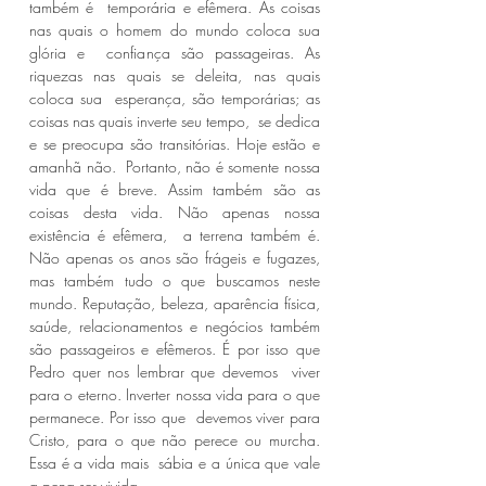
também é  temporária e efêmera. As coisas 
nas quais o homem do mundo coloca sua 
glória e  confiança são passageiras. As 
riquezas nas quais se deleita, nas quais 
coloca sua  esperança, são temporárias; as 
coisas nas quais inverte seu tempo,  se dedica 
e se preocupa são transitórias. Hoje estão e 
amanhã não.  Portanto, não é somente nossa 
vida que é breve. Assim também são as 
coisas desta vida. Não apenas nossa 
existência é efêmera,  a terrena também é. 
Não apenas os anos são frágeis e fugazes,  
mas também tudo o que buscamos neste 
mundo. Reputação, beleza, aparência física, 
saúde, relacionamentos e negócios também  
são passageiros e efêmeros. É por isso que 
Pedro quer nos lembrar que devemos  viver 
para o eterno. Inverter nossa vida para o que 
permanece. Por isso que  devemos viver para 
Cristo, para o que não perece ou murcha. 
Essa é a vida mais  sábia e a única que vale 
a pena ser vivida. 