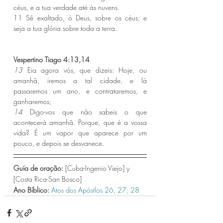
céus, e a tua verdade até às nuvens.
11 Sê exaltado, ó Deus, sobre os céus; e 
seja a tua glória sobre toda a terra.
Vespertino Tiago 4:13,14 
13 
Eia agora vós, que dizeis: Hoje, ou 
amanhã, iremos a tal cidade, e lá 
passaremos um ano, e contrataremos, e 
ganharemos;
14 
Digo-vos que não sabeis o que 
acontecerá amanhã. Porque, que é a vossa 
vida? É um vapor que aparece por um 
pouco, e depois se desvanece.
Guía de oração: 
[Cuba-Ingenio Viejo] y 
[Costa Rica-San Bosco]
Ano Bíblico: 
Atos dos Apóstlos 26,
27,
28 