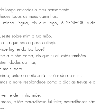
; de longe entendes o meu pensamento.
nheces todos os meus caminhos.
 minha língua, eis que logo, ó SENHOR, tudo 
puseste sobre mim a tua mão.
o alta que não a posso atingir.
onde fugirei da tua face?
ferno a minha cama, eis que tu ali estás também.
xtremidades do mar,
a me susterá.
rirão; então a noite será luz à roda de mim.
mas a noite resplandece como o dia; as trevas e a 
no ventre de minha mãe.
oso, e tão maravilhoso fui feito; maravilhosas são 
bem.