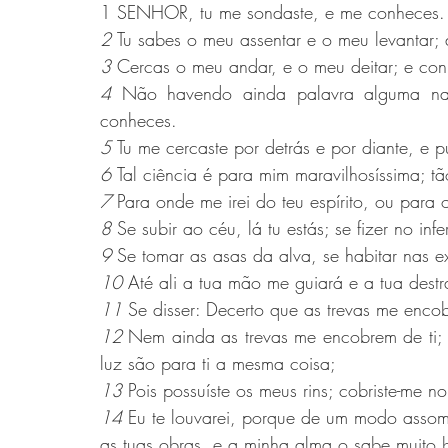
1 SENHOR, tu me sondaste, e me conheces.
2 
Tu sabes o meu assentar e o meu levantar
3 
Cercas o meu andar, e o meu deitar; e co
4 
Não havendo ainda palavra alguma na
conheces.
5 
Tu me cercaste por detrás e por diante, e 
6 
Tal ciência é para mim maravilhosíssima; tã
7 
Para onde me irei do teu espírito, ou para 
8 
Se subir ao céu, lá tu estás; se fizer no in
9 
Se tomar as asas da alva, se habitar nas e
10 
Até ali a tua mão me guiará e a tua destr
11 
Se disser: Decerto que as trevas me encob
12 
Nem ainda as trevas me encobrem de ti; 
luz são para ti a mesma coisa;
13 
Pois possuíste os meus rins; cobriste-me 
14 
Eu te louvarei, porque de um modo assombr
as tuas obras, e a minha alma o sabe muito 