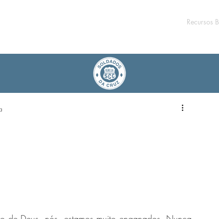
Recursos B
a
o de Deus, nós  estamos muito enganados. Nunca 