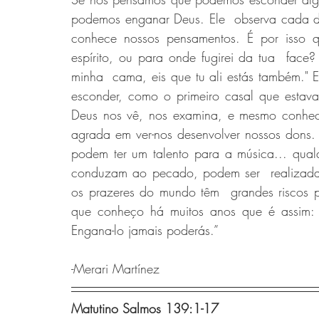
podemos enganar Deus. Ele  observa cada deta
conhece nossos pensamentos. É por isso qu
espírito, ou para onde fugirei da tua  face? 
minha  cama, eis que tu ali estás também." E
esconder, como o primeiro casal que estav
Deus nos vê, nos examina, e mesmo conhece
agrada em ver-nos desenvolver nossos dons.
podem ter um talento para a música... qual
conduzam ao pecado, podem ser  realizada
os prazeres do mundo têm  grandes riscos pa
que conheço há muitos anos que é assim: 
Engana-lo jamais poderás.” 
-Merari Martínez
Matutino Salmos 139:1-17 