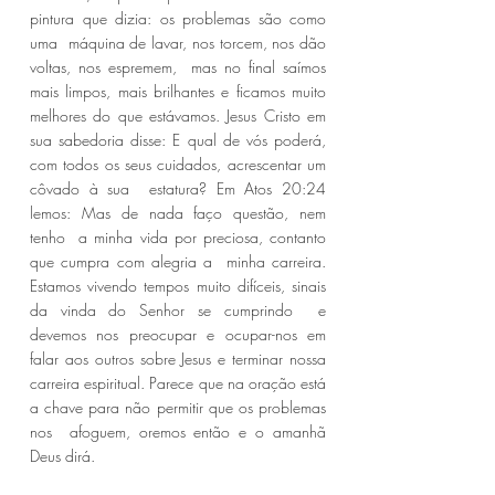
pintura que dizia: os problemas são como 
uma  máquina de lavar, nos torcem, nos dão 
voltas, nos espremem,  mas no final saímos 
mais limpos, mais brilhantes e ficamos muito 
melhores do que estávamos. Jesus Cristo em 
sua sabedoria disse: E qual de vós poderá,  
com todos os seus cuidados, acrescentar um 
côvado à sua  estatura? Em Atos 20:24 
lemos: Mas de nada faço questão, nem 
tenho  a minha vida por preciosa, contanto 
que cumpra com alegria a  minha carreira. 
Estamos vivendo tempos muito difíceis, sinais 
da vinda do Senhor se cumprindo  e 
devemos nos preocupar e ocupar-nos em 
falar aos outros sobre Jesus e terminar nossa 
carreira espiritual. Parece que na oração está 
a chave para não permitir que os problemas 
nos  afoguem, oremos então e o amanhã 
Deus dirá. 