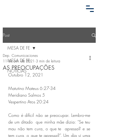
Post
MESA DE FE
Dep. Comunicaciones
MESA DE FE
11 de out. de 2021
3 min de leitura
AS PREOCUPAÇÕES
NOTICIAS
Outubro 12, 2021
Matutino Mateus 6:27-34 
Meridiano Salmos 5 
Vespertino Atos 20:24 
Como é difícil não se preocupar. Lembro-me 
de um ditado  que minha mãe dizia: “Se teu 
mau não tem cura, o que te  apressa? e se 
tem cura, o que te apressa?”. Um dia vi uma 