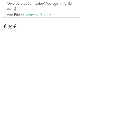
Guía de oração: [Cuba-Madruga] y [Chile-
Arica] 
Ano Bíblico: 
Mateus  6,
7,
 8 
Posts recentes
Ver tudo