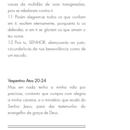
causa da multidão de suas transgressões, 
pois se rebelaram contra ti.
11 Porém alegrem-se todos os que confiam 
em ti; exultem eternamente, porquanto tu os 
defendes; e em ti se gloriem os que amam o 
teu nome.
12 Pois tu, SENHOR, abençoarás ao justo; 
circunda-lo-ás da tua benevolência como de 
um escudo.
Vespertino Atos 20:24 
Mas em nada tenho a minha vida por 
preciosa, contanto que cumpra com alegria 
a minha carreira, e o ministério que recebi do 
Senhor Jesus, para dar testemunho do 
evangelho da graça de Deus.