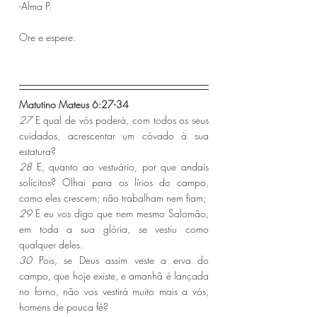
-Alma P. 
Ore e espere.
Matutino Mateus 6:27-34 
27 
E qual de vós poderá, com todos os seus 
cuidados, acrescentar um cóvado à sua 
estatura?
28 
E, quanto ao vestuário, por que andais 
solícitos? Olhai para os lírios do campo, 
como eles crescem; não trabalham nem fiam;
29 
E eu vos digo que nem mesmo Salomão, 
em toda a sua glória, se vestiu como 
qualquer deles.
30 
Pois, se Deus assim veste a erva do 
campo, que hoje existe, e amanhã é lançada 
no forno, não vos vestirá muito mais a vós, 
homens de pouca fé?