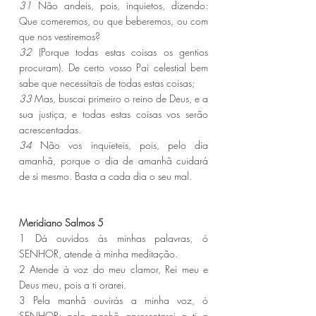
31 
Não andeis, pois, inquietos, dizendo: 
Que comeremos, ou que beberemos, ou com 
que nos vestiremos?
32 
(Porque todas estas coisas os gentios 
procuram). De certo vosso Pai celestial bem 
sabe que necessitais de todas estas coisas;
33 
Mas, buscai primeiro o reino de Deus, e a 
sua justiça, e todas estas coisas vos serão 
acrescentadas.
34 
Não vos inquieteis, pois, pelo dia 
amanhã, porque o dia de amanhã cuidará 
de si mesmo. Basta a cada dia o seu mal.
Meridiano Salmos 5 
1 Dá ouvidos às minhas palavras, ó 
SENHOR, atende à minha meditação.
2 Atende à voz do meu clamor, Rei meu e 
Deus meu, pois a ti orarei.
3 Pela manhã ouvirás a minha voz, ó 
SENHOR; pela manhã apresentarei a ti a 