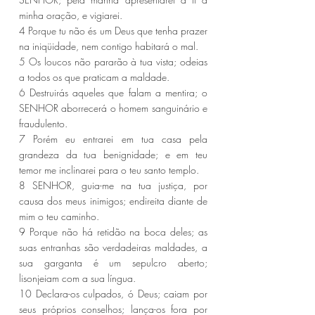
minha oração, e vigiarei.
4 Porque tu não és um Deus que tenha prazer 
na iniqüidade, nem contigo habitará o mal.
5 Os loucos não pararão à tua vista; odeias 
a todos os que praticam a maldade.
6 Destruirás aqueles que falam a mentira; o 
SENHOR aborrecerá o homem sanguinário e 
fraudulento.
7 Porém eu entrarei em tua casa pela 
grandeza da tua benignidade; e em teu 
temor me inclinarei para o teu santo templo.
8 SENHOR, guia-me na tua justiça, por 
causa dos meus inimigos; endireita diante de 
mim o teu caminho.
9 Porque não há retidão na boca deles; as 
suas entranhas são verdadeiras maldades, a 
sua garganta é um sepulcro aberto; 
lisonjeiam com a sua língua.
10 Declara-os culpados, ó Deus; caiam por 
seus próprios conselhos; lança-os fora por 