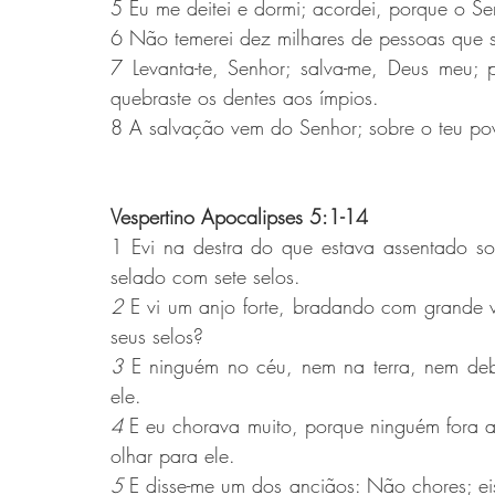
5 Eu me deitei e dormi; acordei, porque o Se
6 Não temerei dez milhares de pessoas que 
7 Levanta-te, Senhor; salva-me, Deus meu; p
quebraste os dentes aos ímpios.
8 A salvação vem do Senhor; sobre o teu pov
Vespertino Apocalipses 5:1-14
1 Evi na destra do que estava assentado sobr
selado com sete selos.
2 
E vi um anjo forte, bradando com grande v
seus selos?
3 
E ninguém no céu, nem na terra, nem debai
ele.
4 
E eu chorava muito, porque ninguém fora ac
olhar para ele.
5 
E disse-me um dos anciãos: Não chores; eis