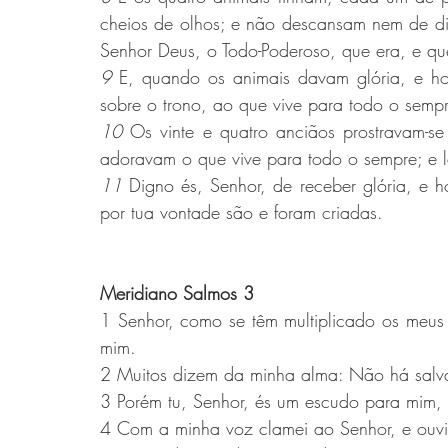
cheios de olhos; e não descansam nem de dia
Senhor Deus, o Todo-Poderoso, que era, e que
9 
E, quando os animais davam glória, e ho
sobre o trono, ao que vive para todo o semp
10 
Os vinte e quatro anciãos prostravam-se
adoravam o que vive para todo o sempre; e l
11 
Digno és, Senhor, de receber glória, e ho
por tua vontade são e foram criadas.
Meridiano Salmos 3 
1 Senhor, como se têm multiplicado os meus 
mim.
2 Muitos dizem da minha alma: Não há salva
3 Porém tu, Senhor, és um escudo para mim, 
4 Com a minha voz clamei ao Senhor, e ouviu