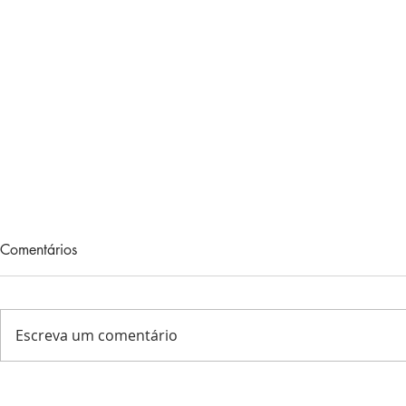
PENSANDO 
Comentários
Maio 31, 202
coloquei estrel
animais, peixes, plantas, o en
Escreva um comentário
das flores e o 
Eu...
Na busca do Crescimento