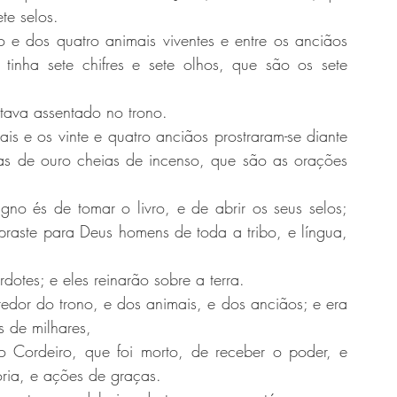
te selos.
 e dos quatro animais viventes e entre os anciãos 
inha sete chifres e sete olhos, que são os sete 
stava assentado no trono.
s e os vinte e quatro anciãos prostraram-se diante 
as de ouro cheias de incenso, que são as orações 
o és de tomar o livro, e de abrir os seus selos; 
raste para Deus homens de toda a tribo, e língua, 
rdotes; e eles reinarão sobre a terra.
redor do trono, e dos animais, e dos anciãos; e era 
s de milhares,
Cordeiro, que foi morto, de receber o poder, e 
ória, e ações de graças.