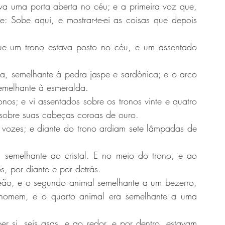
ava uma porta aberta no céu; e a primeira voz que, 
: Sobe aqui, e mostrar-te-ei as coisas que depois 
que um trono estava posto no céu, e um assentado 
a, semelhante à pedra jaspe e sardônica; e o arco 
semelhante à esmeralda.
onos; e vi assentados sobre os tronos vinte e quatro 
 sobre suas cabeças coroas de ouro.
 vozes; e diante do trono ardiam sete lâmpadas de 
 semelhante ao cristal. E no meio do trono, e ao 
s, por diante e por detrás.
eão, e o segundo animal semelhante a um bezerro, 
 homem, e o quarto animal era semelhante a uma 
 si, seis asas, e ao redor, e por dentro, estavam 