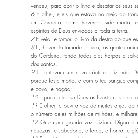
venceu, para abrir o livro e desatar os seus se
6 
E olhei, e eis que estava no meio do trono
um Cordeiro, como havendo sido morto, e t
espíritos de Deus enviados a toda a terra.
7 
E veio, e tomou o livro da destra do que e
8 
E, havendo tomado o livro, os quatro animai
do Cordeiro, tendo todos eles harpas e salv
dos santos.
9 
E cantavam um novo cântico, dizendo: Dign
porque foste morto, e com o teu sangue comp
e povo, e nação;
10 
E para o nosso Deus os fizeste reis e sace
11 
E olhei, e ouvi a voz de muitos anjos ao 
o número deles milhões de milhões, e milhare
12 
Que com grande voz diziam: Digno é o 
riquezas, e sabedoria, e força, e honra, e gl