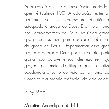
Adoração é o culto ou reverência prestada 
quem é (Salmos 100). A adoração  externa e
por sua  vez, se expressa na obediênci
adequada à graça de Deus. É o meio  fund
nos  aproximarmos de Deus, na única graça
que possamos fazer para desejar ou obter a
da graça de Deus.  Experimentar essa gra
prazer é adorar a Deus por seu caráter perfei
glória incomparável e sua  destreza sem ig
graças, por meio de liturgia que  enfat
obediência e estilo de vida como  uma c
Cordeiro é a própria essência  da vida celesti
-Suny Pérez
Matutino Apocalipses 4:1-11 