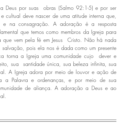
a Deus por suas  obras (Salmo 92:1-5) e por ser 
 cultual deve nascer de uma atitude interna que, 
a e na consagração. A adoração é a resposta 
amental que temos como membros da Igreja para 
 que vem pela fé em Jesus  Cristo. Não há nada 
  salvação, pois ela nos é dada como um presente 
ça torna a Igreja uma comunidade cujo  dever e 
to, sua  santidade única, sua beleza infinita, sua 
ual. A Igreja adora por meio de louvor e ação de 
iza a Palavra e ordenanças, e por meio de sua 
omunidade de aliança. A adoração a Deus e ao 
al. 