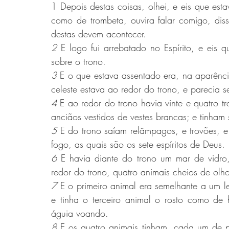
1 Depois destas coisas, olhei, e eis que est
como de trombeta, ouvira falar comigo, disse
destas devem acontecer.
2 
E logo fui arrebatado no Espírito, e eis 
sobre o trono.
3 
E o que estava assentado era, na aparênci
celeste estava ao redor do trono, e parecia 
4 
E ao redor do trono havia vinte e quatro tr
anciãos vestidos de vestes brancas; e tinham
5 
E do trono saíam relâmpagos, e trovões, e
fogo, as quais são os sete espíritos de Deus.
6 
E havia diante do trono um mar de vidro,
redor do trono, quatro animais cheios de olho
7 
E o primeiro animal era semelhante a um l
e tinha o terceiro animal o rosto como de
águia voando.
8 
E os quatro animais tinham, cada um de per