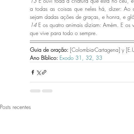
13 
E ouvi toda a criatura que está no céu, e
a todas as coisas que neles há, dizer: Ao 
sejam dadas ações de graças, e honra, e gló
14 
E os quatro animais diziam: Amém. E os v
que vive para todo o sempre.
Guia de oração: 
[Colombia-Cartagena] y [E.U
Ano Bíblico: 
Exodo 31,
32,
33  
Posts recentes