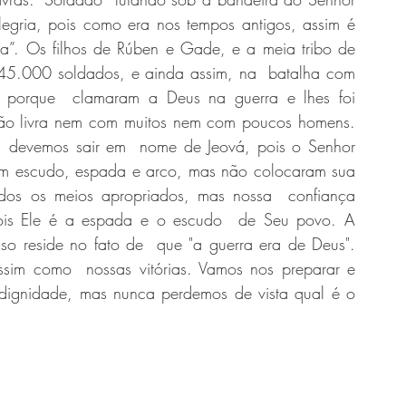
legria, pois como era nos tempos antigos, assim é  
ta”. Os filhos de Rúben e Gade, e a meia tribo de 
5.000 soldados, e ainda assim, na  batalha com 
porque  clamaram a Deus na guerra e lhes foi 
ão livra nem com muitos nem com poucos homens.  
 devemos sair em  nome de Jeová, pois o Senhor 
ram escudo, espada e arco, mas não colocaram sua  
dos os meios apropriados, mas nossa  confiança 
pois Ele é a espada e o escudo  de Seu povo. A 
so reside no fato de  que "a guerra era de Deus". 
sim como  nossas vitórias. Vamos nos preparar e 
dignidade, mas nunca perdemos de vista qual é o 