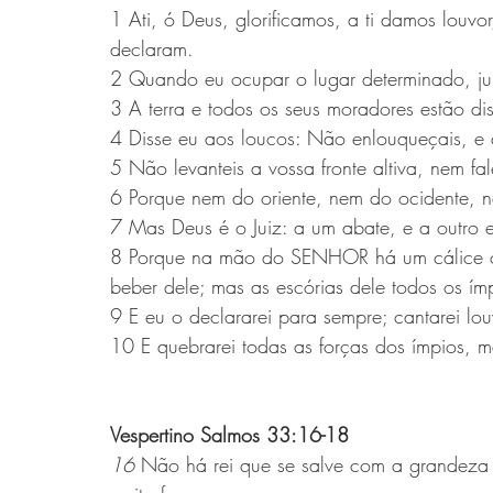
1 Ati, ó Deus, glorificamos, a ti damos louvor
declaram.
2 Quando eu ocupar o lugar determinado, jul
3 A terra e todos os seus moradores estão diss
4 Disse eu aos loucos: Não enlouqueçais, e a
5 Não levanteis a vossa fronte altiva, nem fa
6 Porque nem do oriente, nem do ocidente, 
7 Mas Deus é o Juiz: a um abate, e a outro e
8 Porque na mão do SENHOR há um cálice cujo
beber dele; mas as escórias dele todos os ím
9 E eu o declararei para sempre; cantarei lo
10 E quebrarei todas as forças dos ímpios, ma
Vespertino Salmos 33:16-18
16 
Não há rei que se salve com a grandeza 