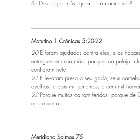
Se Deus é por nós, quem será contra nós? 
Matutino 1 Crónicas 5:20-22 
20 
E foram ajudados contra eles, e os hagar
entregues em sua mão; porque, na peleja, c
confiaram nele.
21 
E levaram preso o seu gado; seus camelos
ovelhas, e dois mil jumentos, e cem mil home
22 
Porque muitos caíram feridos, porque de D
ao cativeiro.
Meridiano Salmos 75 