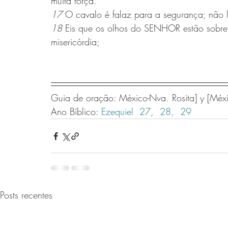
muita força.
17 
O cavalo é falaz para a segurança; não 
18 
Eis que os olhos do SENHOR estão sobre
misericórdia;
Guia de oração: México-Nva. Rosita] y [Méxi
Ano Bíblico: 
Ezequiel  27
, 
 28,
 29 
Posts recentes