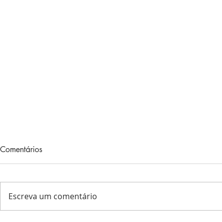
PENSANDO 
Comentários
Maio 31, 202
coloquei estrel
animais, peixes, plantas, o en
Escreva um comentário
das flores e o 
Eu...