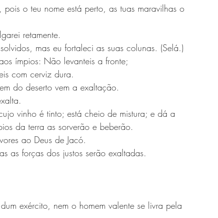
, pois o teu nome está perto, as tuas maravilhas o 
garei retamente.
olvidos, mas eu fortaleci as suas colunas. (Selá.)
os ímpios: Não levanteis a fronte;
leis com cerviz dura.
nem do deserto vem a exaltação.
xalta.
 vinho é tinto; está cheio de mistura; e dá a 
pios da terra as sorverão e beberão.
uvores ao Deus de Jacó.
s as forças dos justos serão exaltadas.
dum exército, nem o homem valente se livra pela 