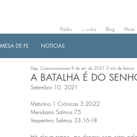
Rádio
Eventos
Blog
More
MESA DE FE
NOTICIAS
Dep. Comunicaciones
9 de set. de 2021
2 min de leitura
A BATALHA É DO SENH
Setembro 10, 2021
Matutino 1 Crónicas 5:20-22 
Meridiano Salmos 75 
Vespertino Salmos 33:16-18 
Há algum tempo, me deparei com estas palav