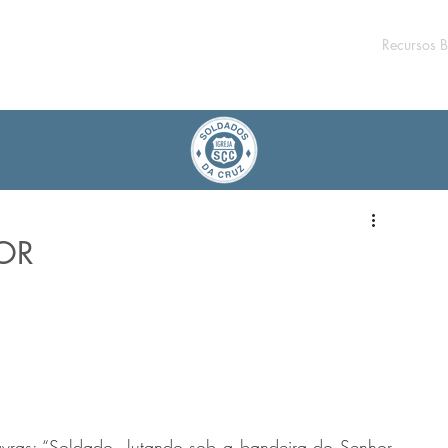
Recursos B
OR
ras: “Soldado  lutando sob a bandeira do Senhor 