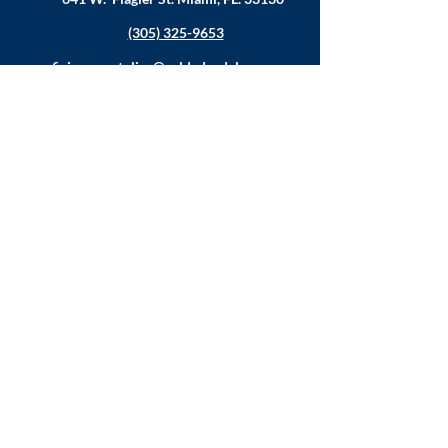
(305) 325-9653
oficina.apostolica@soldadosdelacruz.org
MINISTÉRIOS
Música
Juventude
Educação
Família
Ajude os necessitados
Estatísticas