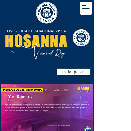
CONFERENCIA INTERNACIONAL VIRTUAL
HOSANNA
V
iene el Rey
< Regresar
20 de diciembre de 2021
Yuri Ramírez
Tampa
Hija, salí a tu encuentro y solo por amor hacia ti. La vida conmigo es mejor. Avanza, no te detengas al caminar y
sé ejemplo de otros, que por tu andar conocerán de mi gracia. Hoy fue un día memorable para todos, porque tu
bendición con poder habla de mi misericordia. Ve en paz.
Interpretado por:
Sergio González