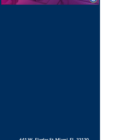
641 W. Flagler St. Miami, FL. 33130