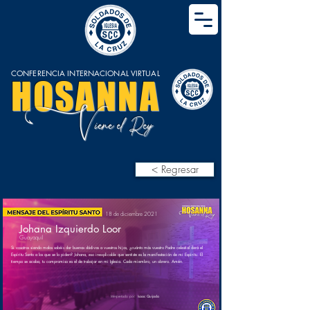
CONFERENCIA INTERNACIONAL VIRTUAL
HOSANNA
V
iene el Rey
< Regresar
18 de diciembre 2021
Johana Izquierdo Loor
Guayaquil
Si vosotros siendo malos sabéis dar buenas dádivas a vuestros hijos, ¿cuánto más vuestro Padre celestial dará el
Espíritu Santo a los que se lo piden? Johana, eso inexplicable que sentiste es la manifestación de mi Espíritu. El
tiempo se acaba, tu compromiso es el de trabajar en mi Iglesia. Cada miembro, un obrero. Amén.
Interpretado por:
Isaac Quijada