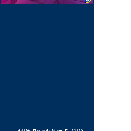
641 W. Flagler St. Miami, FL. 33130