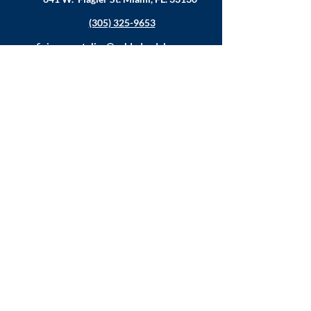
(305) 325-9653
oficina.apostolica@soldadosdelacruz.org
MINISTÉRIOS
Música
Juventude
Educação
Família
Ajude os necessitados
Estatísticas