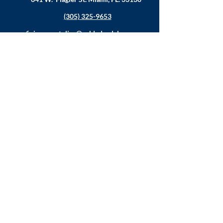
(305) 325-9653
oficina.apostolica@soldadosdelacruz.org
MINISTÉRIOS
Música
Juventude
Educação
Família
Ajude os necessitados
Estatísticas