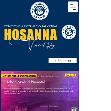
CONFERENCIA INTERNACIONAL VIRTUAL
HOSANNA
V
iene el Rey
< Regresar
20 de diciembre de 2021
Johan Madrid Pimentel
La Chorrera
Tus pecados son perdonados, el arrepentimiento con lágrimas no lo desprecio; tu oración salida del alma Yo la
escuché, y movió mi misericordia; ya eres santificada y limpia. Cuida mi bendición, porque las oportunidades
también se acaban. Amén.
Interpretado por:
Abel Rodríguez