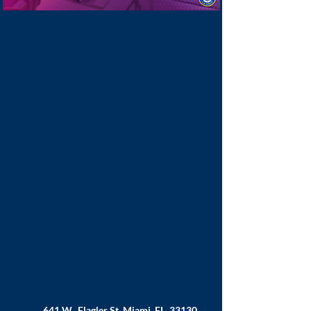
641 W. Flagler St. Miami, FL. 33130