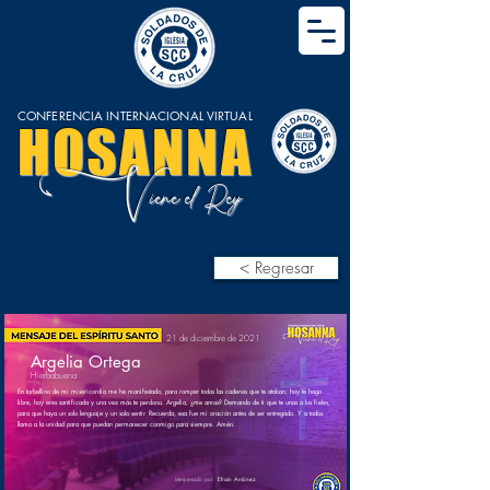
CONFERENCIA INTERNACIONAL VIRTUAL
HOSANNA
V
iene el Rey
< Regresar
21 de diciembre de 2021
Argelia Ortega
Hierbabuena
En torbellino de mi misericordia me he manifestado, para romper todas las cadenas que te ataban; hoy te hago
libre, hoy eres santificada y una vez más te perdono. Argelia, ¿me amas? Demando de ti que te unas a los fieles,
para que haya un solo lenguaje y un solo sentir. Recuerda, esa fue mi oración antes de ser entregado. Y a todos
llamo a la unidad para que puedan permanecer conmigo para siempre. Amén.
Interpretado por:
Efraín Antúnez