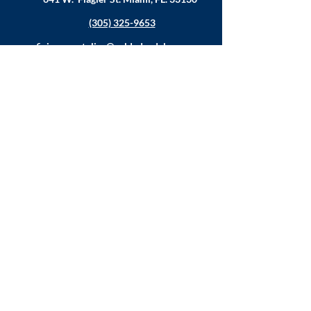
(305) 325-9653
oficina.apostolica@soldadosdelacruz.org
MINISTÉRIOS
Música
Juventude
Educação
Família
Ajude os necessitados
Estatísticas