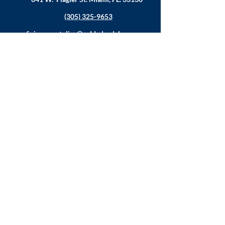
(305) 325-9653
oficina.apostolica@soldadosdelacruz.org
MINISTERIOS
Música
Juventud
Educación
Familia
Ayuda al Necesitado
Estadísticas