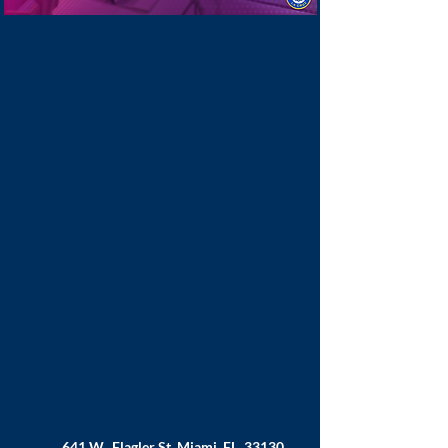
641 W. Flagler St. Miami, FL. 33130