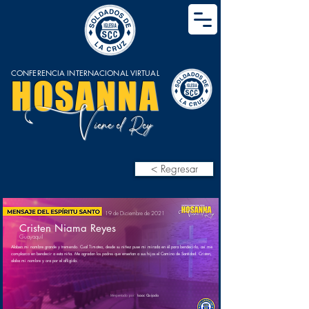
CONFERENCIA INTERNACIONAL VIRTUAL
HOSANNA
V
iene el Rey
< Regresar
19 de Diciembre de 2021
Cristen Niama Reyes
Guayaquil
Alaben mi nombre grande y tremendo. Cual Timoteo, desde su niñez puse mi mirada en él para bendecirlo, así me
complazco en bendecir a esta niña. Me agradan los padres que enseñan a sus hijos el Camino de Santidad. Cristen,
alaba mi nombre y ora por el afligido.
Interpretado por:
Isaac Quijada